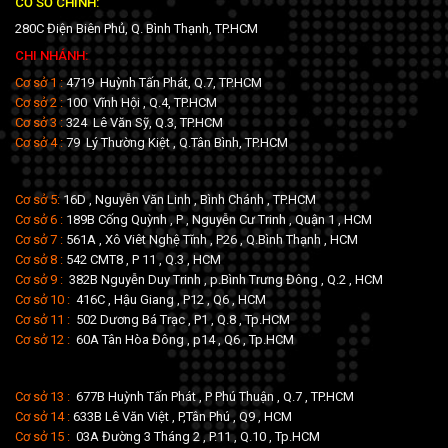
CƠ SỞ CHÍNH:
280C Điện Biên Phủ, Q. Bình Thạnh, TP.HCM
CHI NHÁNH:
Cơ sở 1 :
4719 Huỳnh Tấn Phát, Q.7, TP.HCM
Cơ sở 2 :
100 Vĩnh Hội , Q.4, TP.HCM
Cơ sở 3 :
324 Lê Văn Sỹ, Q.3, TP.HCM
Cơ sở 4 :
79 Lý Thường Kiệt , Q.Tân Bình, TP.HCM
Cơ sở 5:
16D , Nguyễn Văn Linh , Bình Chánh , TP.HCM
Cơ sở 6 :
189B Cống Quỳnh , P , Nguyễn Cư Trinh , Quận 1 , HCM
Cơ sở 7 :
561A , Xô Viêt Nghệ Tĩnh , P26 , Q.Bình Thạnh , HCM
Cơ sở 8 :
542 CMT8 , P 11 , Q.3 , HCM
Cơ sở 9 :
382B Nguyễn Duy Trinh , p.Bình Trưng Đông , Q.2 , HCM
Cơ sở 10 :
416C , Hậu Giang , P12 , Q6 , HCM
Cơ sở 11 :
502 Dương Bá Trạc , P1 , Q.8 , Tp.HCM
Cơ sở 12 :
60A Tân Hòa Đông , p14 , Q6 , Tp.HCM
Cơ sở 13 :
677B Huỳnh Tấn Phát , P Phú Thuận , Q.7 , TP.HCM
Cơ sở 14 :
633B Lê Văn Việt , P,Tân Phú , Q9 , HCM
Cơ sở 15 :
03A Đường 3 Tháng 2 , P.11 , Q.10 , Tp.HCM