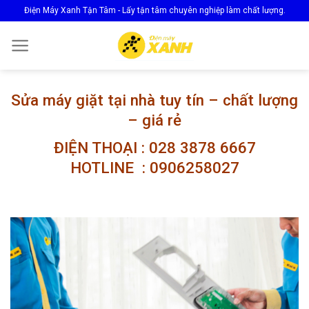
Skip
Điện Máy Xanh Tận Tâm - Lấy tận tâm chuyên nghiệp làm chất lượng.
to
content
Sửa máy giặt tại nhà tuy tín – chất lượng
– giá rẻ
ĐIỆN THOẠI : 028 3878 6667
HOTLINE : 0906258027