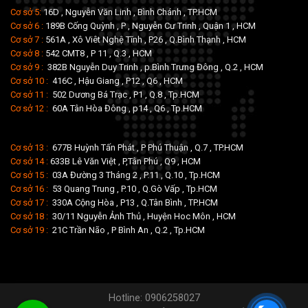
Cơ sở 5:
16D , Nguyễn Văn Linh , Bình Chánh , TP.HCM
Cơ sở 6 :
189B Cống Quỳnh , P , Nguyễn Cư Trinh , Quận 1 , HCM
Cơ sở 7 :
561A , Xô Viêt Nghệ Tĩnh , P26 , Q.Bình Thạnh , HCM
Cơ sở 8 :
542 CMT8 , P 11 , Q.3 , HCM
Cơ sở 9 :
382B Nguyễn Duy Trinh , p.Bình Trưng Đông , Q.2 , HCM
Cơ sở 10 :
416C , Hậu Giang , P12 , Q6 , HCM
Cơ sở 11 :
502 Dương Bá Trạc , P1 , Q.8 , Tp.HCM
Cơ sở 12 :
60A Tân Hòa Đông , p14 , Q6 , Tp.HCM
Cơ sở 13 :
677B Huỳnh Tấn Phát , P Phú Thuận , Q.7 , TP.HCM
Cơ sở 14 :
633B Lê Văn Việt , P,Tân Phú , Q9 , HCM
Cơ sở 15 :
03A Đường 3 Tháng 2 , P.11 , Q.10 , Tp.HCM
Cơ sở 16 :
53 Quang Trung , P.10 , Q.Gò Vấp , Tp.HCM
Cơ sở 17 :
330A Cộng Hòa , P13 , Q.Tân Bình , TP.HCM
Cơ sở 18 :
30/11 Nguyễn Ảnh Thủ , Huyện Hoc Môn , HCM
Cơ sở 19 :
21C Trần Não , P Bình An , Q.2 , Tp.HCM
Hotline: 0906258027