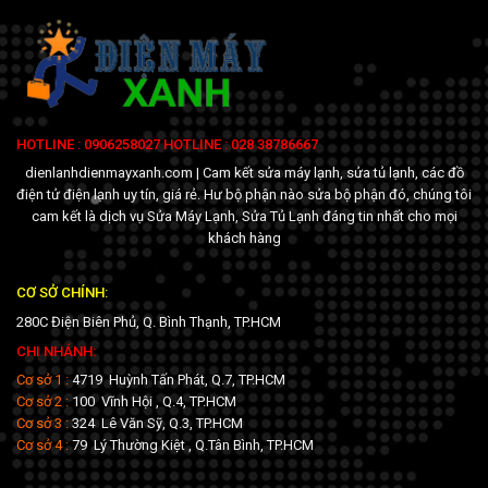
HOTLINE : 0906258027 HOTLINE : 028 38786667
dienlanhdienmayxanh.com | Cam kết sửa máy lạnh, sửa tủ lạnh, các đồ
điện tử điện lạnh uy tín, giá rẻ. Hư bộ phận nào sửa bộ phận đó, chúng tôi
cam kết là dịch vụ Sửa Máy Lạnh, Sửa Tủ Lạnh đáng tin nhất cho mọi
khách hàng
CƠ SỞ CHÍNH:
280C Điện Biên Phủ, Q. Bình Thạnh, TP.HCM
CHI NHÁNH:
Cơ sở 1 :
4719 Huỳnh Tấn Phát, Q.7, TP.HCM
Cơ sở 2 :
100 Vĩnh Hội , Q.4, TP.HCM
Cơ sở 3 :
324 Lê Văn Sỹ, Q.3, TP.HCM
Cơ sở 4 :
79 Lý Thường Kiệt , Q.Tân Bình, TP.HCM