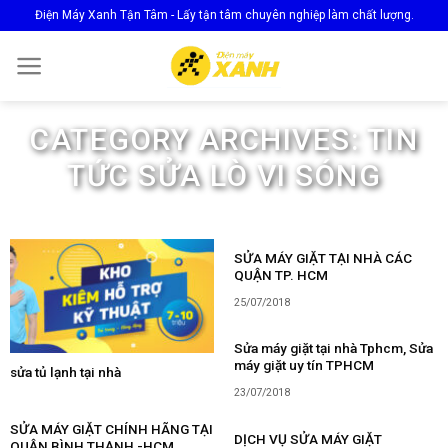
Skip
Điện Máy Xanh Tận Tâm - Lấy tận tâm chuyên nghiệp làm chất lượng.
to
content
CATEGORY ARCHIVES:
TIN
TỨC SỬA LÒ VI SÓNG
SỬA MÁY GIẶT TẠI NHÀ CÁC
QUẬN TP. HCM
25/07/2018
Sửa máy giặt tại nhà Tphcm, Sửa
máy giặt uy tín TPHCM
sửa tủ lạnh tại nhà
23/07/2018
SỬA MÁY GIẶT CHÍNH HÃNG TẠI
DỊCH VỤ SỬA MÁY GIẶT
QUẬN BÌNH THẠNH -HCM