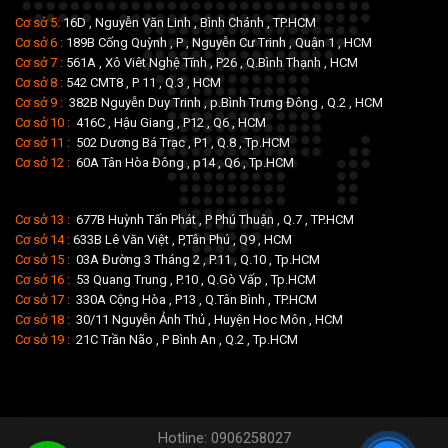
Cơ sở 5:
16D , Nguyễn Văn Linh , Bình Chánh , TP.HCM
Cơ sở 6 :
189B Cống Quỳnh , P , Nguyễn Cư Trinh , Quận 1 , HCM
Cơ sở 7 :
561A , Xô Viêt Nghệ Tĩnh , P26 , Q.Bình Thạnh , HCM
Cơ sở 8 :
542 CMT8 , P 11 , Q.3 , HCM
Cơ sở 9 :
382B Nguyễn Duy Trinh , p.Bình Trưng Đông , Q.2 , HCM
Cơ sở 10 :
416C , Hậu Giang , P12 , Q6 , HCM
Cơ sở 11 :
502 Dương Bá Trạc , P1 , Q.8 , Tp.HCM
Cơ sở 12 :
60A Tân Hòa Đông , p14 , Q6 , Tp.HCM
Cơ sở 13 :
677B Huỳnh Tấn Phát , P Phú Thuận , Q.7 , TP.HCM
Cơ sở 14 :
633B Lê Văn Việt , P,Tân Phú , Q9 , HCM
Cơ sở 15 :
03A Đường 3 Tháng 2 , P.11 , Q.10 , Tp.HCM
Cơ sở 16 :
53 Quang Trung , P.10 , Q.Gò Vấp , Tp.HCM
Cơ sở 17 :
330A Cộng Hòa , P13 , Q.Tân Bình , TP.HCM
Cơ sở 18 :
30/11 Nguyễn Ảnh Thủ , Huyện Hoc Môn , HCM
Cơ sở 19 :
21C Trần Não , P Bình An , Q.2 , Tp.HCM
Hotline: 0906258027