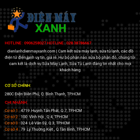
HOTLINE : 0906258027 HOTLINE : 028 38786667
dienlanhdienmayxanh.com | Cam kết sửa máy lạnh, sửa tủ lạnh, các đồ
điện tử điện lạnh uy tín, giá rẻ. Hư bộ phận nào sửa bộ phận đó, chúng tôi
cam kết là dịch vụ Sửa Máy Lạnh, Sửa Tủ Lạnh đáng tin nhất cho mọi
khách hàng
CƠ SỞ CHÍNH:
280C Điện Biên Phủ, Q. Bình Thạnh, TP.HCM
CHI NHÁNH:
Cơ sở 1 :
4719 Huỳnh Tấn Phát, Q.7, TP.HCM
Cơ sở 2 :
100 Vĩnh Hội , Q.4, TP.HCM
Cơ sở 3 :
324 Lê Văn Sỹ, Q.3, TP.HCM
Cơ sở 4 :
79 Lý Thường Kiệt , Q.Tân Bình, TP.HCM