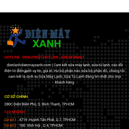
HOTLINE : 0906258027 HOTLINE : 028 38786667
dienlanhdienmayxanh.com | Cam kết sửa máy lạnh, sửa tủ lạnh, các đồ
điện tử điện lạnh uy tín, giá rẻ. Hư bộ phận nào sửa bộ phận đó, chúng tôi
cam kết là dịch vụ Sửa Máy Lạnh, Sửa Tủ Lạnh đáng tin nhất cho mọi
khách hàng
CƠ SỞ CHÍNH:
280C Điện Biên Phủ, Q. Bình Thạnh, TP.HCM
CHI NHÁNH:
Cơ sở 1 :
4719 Huỳnh Tấn Phát, Q.7, TP.HCM
Cơ sở 2 :
100 Vĩnh Hội , Q.4, TP.HCM