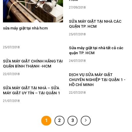
27/09/2018
SỬA MÁY GIẶT TẠI NHÀ CÁC
QUẬN TP. HCM
sửa máy giặt tại nhà hcm
25/07/2018
Sửa máy giặt tại nhà tất cả các
25/07/2018
quận TP. HCM
SỬA MÁY GIẶT CHÍNH HÃNG TẠI
24/07/2018
QUẬN BÌNH THẠNH -HCM
22/07/2018
DỊCH VỤ SỬA MÁY GIẶT
CHUYÊN NGHIỆP TẠI QUẬN 1 -
HỒ CHÍ MINH
SỬA MÁY GIẶT TẠI NHÀ – SỬA
MÁY GIẶT UY TÍN – TẠI QUẬN 1
22/07/2018
21/07/2018
1
2
3