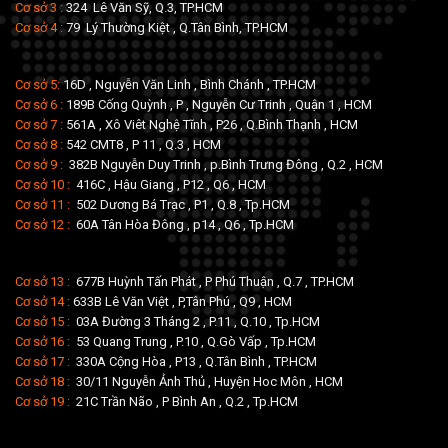
Cơ sở 3 :
324 Lê Văn Sỹ, Q.3, TP.HCM
Cơ sở 4 :
79 Lý Thường Kiệt , Q.Tân Bình, TP.HCM
Cơ sở 5:
16D , Nguyễn Văn Linh , Bình Chánh , TP.HCM
Cơ sở 6 :
189B Cống Quỳnh , P , Nguyễn Cư Trinh , Quận 1 , HCM
Cơ sở 7 :
561A , Xô Viêt Nghệ Tĩnh , P26 , Q.Bình Thạnh , HCM
Cơ sở 8 :
542 CMT8 , P 11 , Q.3 , HCM
Cơ sở 9 :
382B Nguyễn Duy Trinh , p.Bình Trưng Đông , Q.2 , HCM
Cơ sở 10 :
416C , Hậu Giang , P12 , Q6 , HCM
Cơ sở 11 :
502 Dương Bá Trạc , P1 , Q.8 , Tp.HCM
Cơ sở 12 :
60A Tân Hòa Đông , p14 , Q6 , Tp.HCM
Cơ sở 13 :
677B Huỳnh Tấn Phát , P Phú Thuận , Q.7 , TP.HCM
Cơ sở 14 :
633B Lê Văn Việt , P,Tân Phú , Q9 , HCM
Cơ sở 15 :
03A Đường 3 Tháng 2 , P.11 , Q.10 , Tp.HCM
Cơ sở 16 :
53 Quang Trung , P.10 , Q.Gò Vấp , Tp.HCM
Cơ sở 17 :
330A Cộng Hòa , P13 , Q.Tân Bình , TP.HCM
Cơ sở 18 :
30/11 Nguyễn Ảnh Thủ , Huyện Hoc Môn , HCM
Cơ sở 19 :
21C Trần Não , P Bình An , Q.2 , Tp.HCM