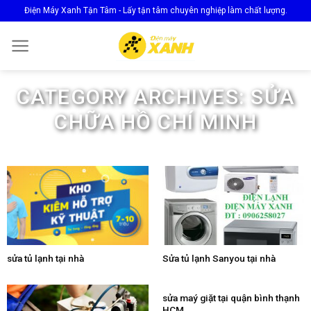
Skip
Điện Máy Xanh Tận Tâm - Lấy tận tâm chuyên nghiệp làm chất lượng.
to
content
CATEGORY ARCHIVES:
SỬA
CHỮA HỒ CHÍ MINH
sửa tủ lạnh tại nhà
Sửa tủ lạnh Sanyou tại nhà
sửa maý giặt tại quận bình thạnh
HCM