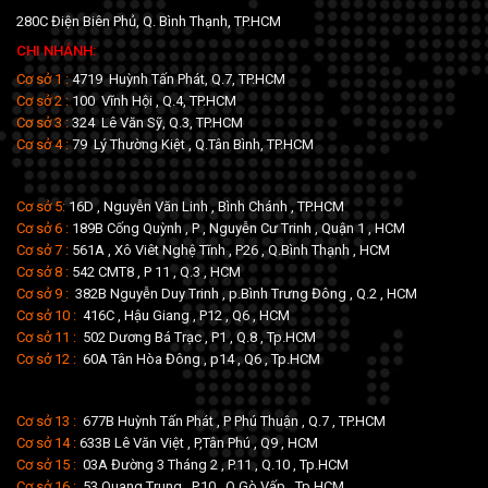
280C Điện Biên Phủ, Q. Bình Thạnh, TP.HCM
CHI NHÁNH:
Cơ sở 1 :
4719 Huỳnh Tấn Phát, Q.7, TP.HCM
Cơ sở 2 :
100 Vĩnh Hội , Q.4, TP.HCM
Cơ sở 3 :
324 Lê Văn Sỹ, Q.3, TP.HCM
Cơ sở 4 :
79 Lý Thường Kiệt , Q.Tân Bình, TP.HCM
Cơ sở 5:
16D , Nguyễn Văn Linh , Bình Chánh , TP.HCM
Cơ sở 6 :
189B Cống Quỳnh , P , Nguyễn Cư Trinh , Quận 1 , HCM
Cơ sở 7 :
561A , Xô Viêt Nghệ Tĩnh , P26 , Q.Bình Thạnh , HCM
Cơ sở 8 :
542 CMT8 , P 11 , Q.3 , HCM
Cơ sở 9 :
382B Nguyễn Duy Trinh , p.Bình Trưng Đông , Q.2 , HCM
Cơ sở 10 :
416C , Hậu Giang , P12 , Q6 , HCM
Cơ sở 11 :
502 Dương Bá Trạc , P1 , Q.8 , Tp.HCM
Cơ sở 12 :
60A Tân Hòa Đông , p14 , Q6 , Tp.HCM
Cơ sở 13 :
677B Huỳnh Tấn Phát , P Phú Thuận , Q.7 , TP.HCM
Cơ sở 14 :
633B Lê Văn Việt , P,Tân Phú , Q9 , HCM
Cơ sở 15 :
03A Đường 3 Tháng 2 , P.11 , Q.10 , Tp.HCM
Cơ sở 16 :
53 Quang Trung , P.10 , Q.Gò Vấp , Tp.HCM