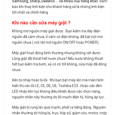
Samsung, Sharp, Daewoo … và nhiều loại hãng khác
. Đảm
bảo khi thay linh kiện cho khách hàng sẽ là những linh kiện
tốt nhất và chính hãng.
Khi nào cần sửa máy giặt ?
Không mở nguồn máy giặt được : Bạn kiểm tra dây điện
nguồn đã cắm chưa, ổ cắm có điện không, đã bật nút mở
nguồn chưa ( nút tắt mở nguồn ON/OFF hoặc POWER).
Máy giặt hoạt động bình thường nhưng không vắt đươc :
Lồng giặt đã thoát hết nước chưa? Nếu nước không thoát
hết bạn kiểm tra bơm, xả có có tốt không, cửa máy đã đóng
chưa.
Đèn bị nháy hoặc bị lỗi : Khi bạn bật máy lên mà màn hình
hiển thị các lỗi LE, CE, DE, UE, Toshiba E23…Hoặc các đèn
LED nháy liên tục không điều khiển được các chức năng,
nguyên nhân này thường do lỗi mạch điện tử, hỏng áp lực…
Máy giặt bị rung lắc quá mạnh, phát ra tiếng động : Nguyên
nhân thường do hỏng bi, trục, hộp số, giảm sóc, motor, máy