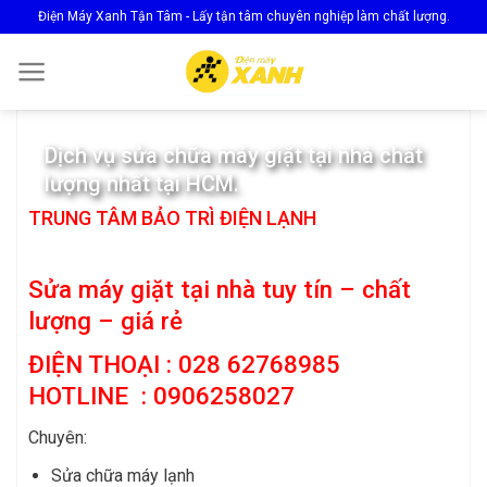
Skip
Điện Máy Xanh Tận Tâm - Lấy tận tâm chuyên nghiệp làm chất lượng.
to
content
Dịch vụ sửa chữa máy giặt tại nhà chất
lượng nhất tại HCM.
TRUNG TÂM BẢO TRÌ ĐIỆN LẠNH
Sửa máy giặt tại nhà tuy tín – chất
lượng – giá rẻ
ĐIỆN THOẠI : 028 62768985
HOTLINE : 0906258027
Chuyên:
Sửa chữa máy lạnh