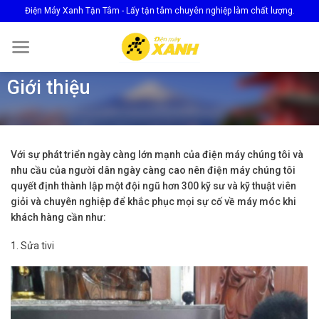
Skip
Điện Máy Xanh Tận Tâm - Lấy tận tâm chuyên nghiệp làm chất lượng.
to
content
Giới thiệu
Với sự phát triển ngày càng lớn mạnh của điện máy chúng tôi và
nhu cầu của người dân ngày càng cao nên điện máy chúng tôi
quyết định thành lập một đội ngũ hơn 300 kỹ sư và kỹ thuật viên
giỏi và chuyên nghiệp để khắc phục mọi sự cố về máy móc khi
khách hàng cần như:
1. Sửa tivi