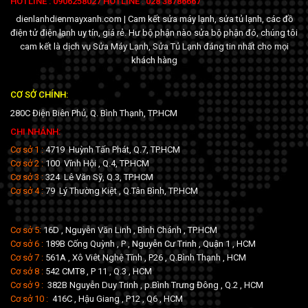
HOTLINE : 0906258027 HOTLINE : 028 38786667
dienlanhdienmayxanh.com | Cam kết sửa máy lạnh, sửa tủ lạnh, các đồ
điện tử điện lạnh uy tín, giá rẻ. Hư bộ phận nào sửa bộ phận đó, chúng tôi
cam kết là dịch vụ Sửa Máy Lạnh, Sửa Tủ Lạnh đáng tin nhất cho mọi
khách hàng
CƠ SỞ CHÍNH:
280C Điện Biên Phủ, Q. Bình Thạnh, TP.HCM
CHI NHÁNH:
Cơ sở 1 :
4719 Huỳnh Tấn Phát, Q.7, TP.HCM
Cơ sở 2 :
100 Vĩnh Hội , Q.4, TP.HCM
Cơ sở 3 :
324 Lê Văn Sỹ, Q.3, TP.HCM
Cơ sở 4 :
79 Lý Thường Kiệt , Q.Tân Bình, TP.HCM
Cơ sở 5:
16D , Nguyễn Văn Linh , Bình Chánh , TP.HCM
Cơ sở 6 :
189B Cống Quỳnh , P , Nguyễn Cư Trinh , Quận 1 , HCM
Cơ sở 7 :
561A , Xô Viêt Nghệ Tĩnh , P26 , Q.Bình Thạnh , HCM
Cơ sở 8 :
542 CMT8 , P 11 , Q.3 , HCM
Cơ sở 9 :
382B Nguyễn Duy Trinh , p.Bình Trưng Đông , Q.2 , HCM
Cơ sở 10 :
416C , Hậu Giang , P12 , Q6 , HCM