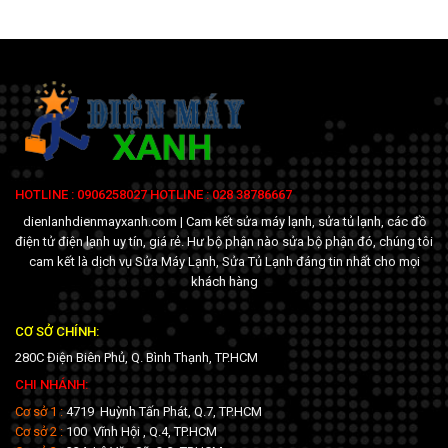
HOTLINE : 0906258027 HOTLINE : 028 38786667
dienlanhdienmayxanh.com | Cam kết sửa máy lạnh, sửa tủ lạnh, các đồ
điện tử điện lạnh uy tín, giá rẻ. Hư bộ phận nào sửa bộ phận đó, chúng tôi
cam kết là dịch vụ Sửa Máy Lạnh, Sửa Tủ Lạnh đáng tin nhất cho mọi
khách hàng
CƠ SỞ CHÍNH:
280C Điện Biên Phủ, Q. Bình Thạnh, TP.HCM
CHI NHÁNH:
Cơ sở 1 :
4719 Huỳnh Tấn Phát, Q.7, TP.HCM
Cơ sở 2 :
100 Vĩnh Hội , Q.4, TP.HCM