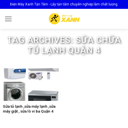
Skip
Điện Máy Xanh Tận Tâm - Lấy tận tâm chuyên nghiệp làm chất lượng.
to
content
TAG ARCHIVES:
SỮA CHỮA
TỦ LẠNH QUẬN 4
Sửa tủ lạnh ,sửa máy lạnh ,sửa
máy giặt , sửa lò vi ba Quận 4