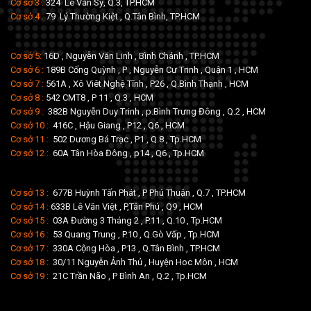
Cơ sở 3 :
324 Lê Văn Sỹ, Q.3, TP.HCM
Cơ sở 4 :
79 Lý Thường Kiệt , Q.Tân Bình, TP.HCM
Cơ sở 5:
16D , Nguyễn Văn Linh , Bình Chánh , TP.HCM
Cơ sở 6 :
189B Cống Quỳnh , P , Nguyễn Cư Trinh , Quận 1 , HCM
Cơ sở 7 :
561A , Xô Viêt Nghệ Tĩnh , P26 , Q.Bình Thạnh , HCM
Cơ sở 8 :
542 CMT8 , P 11 , Q.3 , HCM
Cơ sở 9 :
382B Nguyễn Duy Trinh , p.Bình Trưng Đông , Q.2 , HCM
Cơ sở 10 :
416C , Hậu Giang , P12 , Q6 , HCM
Cơ sở 11 :
502 Dương Bá Trạc , P1 , Q.8 , Tp.HCM
Cơ sở 12 :
60A Tân Hòa Đông , p14 , Q6 , Tp.HCM
Cơ sở 13 :
677B Huỳnh Tấn Phát , P Phú Thuận , Q.7 , TP.HCM
Cơ sở 14 :
633B Lê Văn Việt , P,Tân Phú , Q9 , HCM
Cơ sở 15 :
03A Đường 3 Tháng 2 , P.11 , Q.10 , Tp.HCM
Cơ sở 16 :
53 Quang Trung , P.10 , Q.Gò Vấp , Tp.HCM
Cơ sở 17 :
330A Cộng Hòa , P13 , Q.Tân Bình , TP.HCM
Cơ sở 18 :
30/11 Nguyễn Ảnh Thủ , Huyện Hoc Môn , HCM
Cơ sở 19 :
21C Trần Não , P Bình An , Q.2 , Tp.HCM