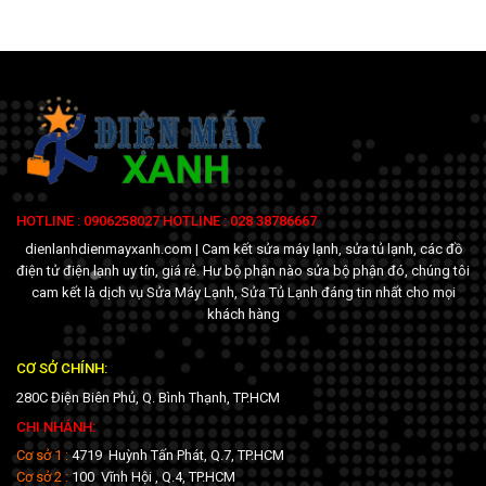
HOTLINE : 0906258027 HOTLINE : 028 38786667
dienlanhdienmayxanh.com | Cam kết sửa máy lạnh, sửa tủ lạnh, các đồ
điện tử điện lạnh uy tín, giá rẻ. Hư bộ phận nào sửa bộ phận đó, chúng tôi
cam kết là dịch vụ Sửa Máy Lạnh, Sửa Tủ Lạnh đáng tin nhất cho mọi
khách hàng
CƠ SỞ CHÍNH:
280C Điện Biên Phủ, Q. Bình Thạnh, TP.HCM
CHI NHÁNH:
Cơ sở 1 :
4719 Huỳnh Tấn Phát, Q.7, TP.HCM
Cơ sở 2 :
100 Vĩnh Hội , Q.4, TP.HCM