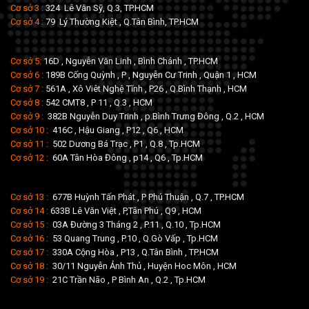
Cơ sở 3 :
324 Lê Văn Sỹ, Q.3, TP.HCM
Cơ sở 4 :
79 Lý Thường Kiệt , Q.Tân Bình, TP.HCM
Cơ sở 5:
16D , Nguyễn Văn Linh , Bình Chánh , TP.HCM
Cơ sở 6 :
189B Cống Quỳnh , P , Nguyễn Cư Trinh , Quận 1 , HCM
Cơ sở 7 :
561A , Xô Viêt Nghệ Tĩnh , P26 , Q.Bình Thạnh , HCM
Cơ sở 8 :
542 CMT8 , P 11 , Q.3 , HCM
Cơ sở 9 :
382B Nguyễn Duy Trinh , p.Bình Trưng Đông , Q.2 , HCM
Cơ sở 10 :
416C , Hậu Giang , P12 , Q6 , HCM
Cơ sở 11 :
502 Dương Bá Trạc , P1 , Q.8 , Tp.HCM
Cơ sở 12 :
60A Tân Hòa Đông , p14 , Q6 , Tp.HCM
Cơ sở 13 :
677B Huỳnh Tấn Phát , P Phú Thuận , Q.7 , TP.HCM
Cơ sở 14 :
633B Lê Văn Việt , P,Tân Phú , Q9 , HCM
Cơ sở 15 :
03A Đường 3 Tháng 2 , P.11 , Q.10 , Tp.HCM
Cơ sở 16 :
53 Quang Trung , P.10 , Q.Gò Vấp , Tp.HCM
Cơ sở 17 :
330A Cộng Hòa , P13 , Q.Tân Bình , TP.HCM
Cơ sở 18 :
30/11 Nguyễn Ảnh Thủ , Huyện Hoc Môn , HCM
Cơ sở 19 :
21C Trần Não , P Bình An , Q.2 , Tp.HCM