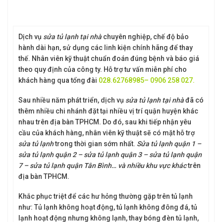
Dịch vụ
sửa tủ lạnh tại nhà
chuyên nghiệp, chế độ bảo
hành dài hạn, sử dụng các linh kiện chính hãng để thay
thế. Nhân viên kỹ thuật chuẩn đoán đúng bệnh và báo giá
theo quy định của công ty. Hỗ trợ tư vấn miễn phí cho
khách hàng qua tổng đài
028.62768985– 0906 258 027.
Sau nhiều năm phát triển, dịch vụ
sửa tủ lạnh tại nhà
đã có
thêm nhiều chi nhánh đặt tại nhiều vị trí quận huyện khác
nhau trên địa bàn TPHCM. Do đó, sau khi tiếp nhận yêu
cầu của khách hàng, nhân viên kỹ thuật sẽ có mặt hỗ trợ
sửa tủ lạnh
trong thời gian sớm nhất.
Sửa tủ lạnh quận 1 –
sửa tủ lạnh quận 2 – sửa tủ lạnh quận 3 – sửa tủ lạnh quận
7 – sửa tủ lạnh quận Tân Bình… và nhiều khu vực khác
trên
địa bàn TPHCM.
Khắc phục triệt để các hư hỏng thường gặp trên tủ lạnh
như: Tủ lạnh không hoạt động, tủ lạnh không đông đá, tủ
lạnh hoạt động nhưng không lạnh, thay bóng đèn tủ lạnh,