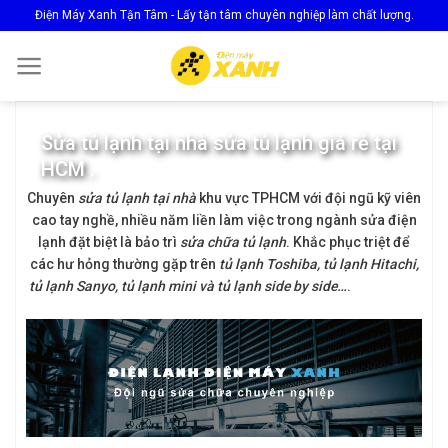
Skip
Điện Máy Xanh Tận Tâm - Lấy tận tâm chuyên nghiệp làm chất lượng.
to
content
Sửa tủ lạnh tại nhà sửa tủ lạnh giá rẻ tại
HCM .
Chuyên
sửa tủ lạnh tại nhà
khu vực TPHCM với đội ngũ kỹ viên
cao tay nghề, nhiều năm liền làm việc trong ngành sửa điện
lạnh đặt biệt là bảo trì
sửa chữa tủ lạnh
. Khắc phục triệt để
các hư hỏng thường gặp trên
tủ lạnh
Toshiba, tủ lạnh Hitachi,
tủ lạnh Sanyo, tủ lạnh mini và tủ lạnh side by side…
.