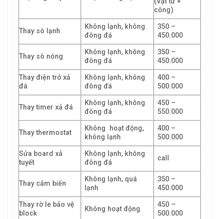
(Vật tư +
công)
Không lạnh, không
350 –
Thay sò lạnh
đông đá
450.000
Không lạnh, không
350 –
Thay sò nóng
đông đá
450.000
Thay điện trở xả
Không lạnh, không
400 –
đá
đông đá
500.000
Không lạnh, không
450 –
Thay timer xả đá
đông đá
550.000
Không hoạt động,
400 –
Thay thermostat
không lạnh
500.000
Sửa board xả
Không lạnh, không
call
tuyết
đông đá
Không lạnh, quá
350 –
Thay cảm biến
lạnh
450.000
Thay rờ le bảo vệ
450 –
Không hoạt động
block
500.000