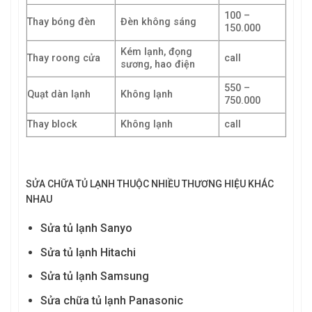
100 –
Thay bóng đèn
Đèn không sáng
150.000
Kém lạnh, đọng
Thay roong cửa
call
sương, hao điện
550 –
Quạt dàn lạnh
Không lạnh
750.000
Thay block
Không lạnh
call
SỬA CHỮA TỦ LẠNH THUỘC NHIỀU THƯƠNG HIỆU KHÁC
NHAU
Sửa tủ lạnh Sanyo
Sửa tủ lạnh Hitachi
Sửa tủ lạnh Samsung
Sửa chữa tủ lạnh Panasonic