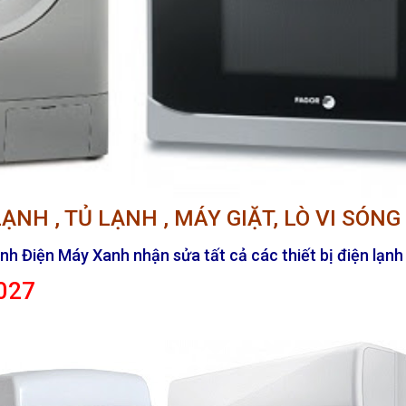
H , TỦ LẠNH , MÁY GIẶT, LÒ VI SÓNG U
h Điện Máy Xanh nhận sửa tất cả các thiết bị điện lạnh 
8027