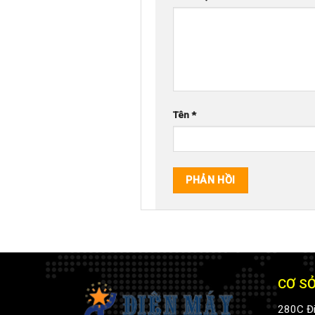
Tên
*
CƠ SỞ
280C Đi