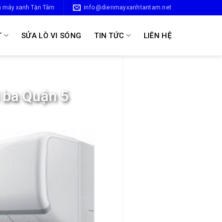
n máy xanh Tận Tâm
info@dienmayxanhtantam.net
T
SỬA LÒ VI SÓNG
TIN TỨC
LIÊN HỆ
i ba Quận 5