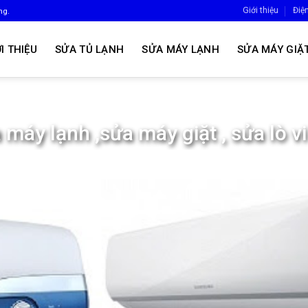
Giới thiệu
Điệ
ng.
I THIỆU
SỬA TỦ LẠNH
SỬA MÁY LẠNH
SỬA MÁY GIẶ
 máy lạnh ,sửa máy giặt , sửa lò v