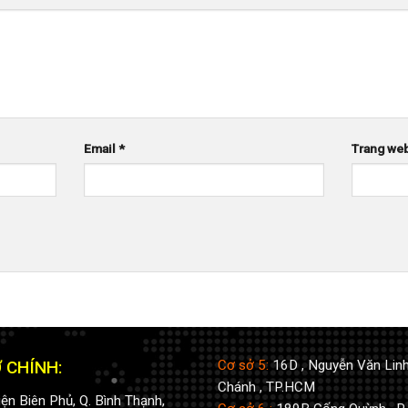
Email
*
Trang we
 CHÍNH:
Cơ sở 5:
16D , Nguyễn Văn Linh
Chánh , TP.HCM
ện Biên Phủ, Q. Bình Thạnh,