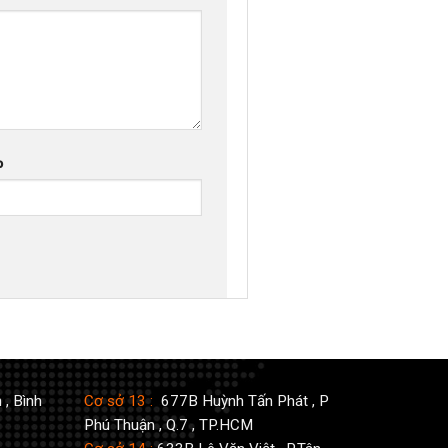
b
 , Bình
Cơ sở 13 :
677B Huỳnh Tấn Phát , P
Phú Thuận , Q.7 , TP.HCM