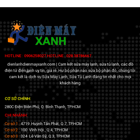
HOTLINE : 0906258027 HOTLINE : 028 38786667
dienlanhdienmayxanh.com | Cam kết sửa máy lạnh, sửa tủ lạnh, các đồ
điện tử điện lạnh uy tín, giá rẻ. Hư bộ phận nào sửa bộ phận đó, chúng tôi
cam kết là dịch vụ Sửa Máy Lạnh, Sửa Tủ Lạnh đáng tin nhất cho mọi
khách hàng
CƠ SỞ CHÍNH:
280C Điện Biên Phủ, Q. Bình Thạnh, TP.HCM
CHI NHÁNH:
Cơ sở 1 :
4719 Huỳnh Tấn Phát, Q.7, TP.HCM
Cơ sở 2 :
100 Vĩnh Hội , Q.4, TP.HCM
Cơ sở 3 :
324 Lê Văn Sỹ, Q.3, TP.HCM