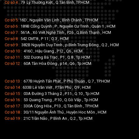
Cơ sở 4 :
79 Lý Thường Kiệt , Q.Tân Bình, TP.HCM
Cơ sở 5:
16D , Nguyễn Văn Linh , Bình Chánh , TP.HCM
Cơ sở 6 :
189B Cống Quỳnh , P , Nguyễn Cư Trinh , Quận 1 , HCM
Cơ sở 7 :
561A , Xô Viêt Nghệ Tĩnh , P26 , Q.Bình Thạnh , HCM
Cơ sở 8 :
542 CMT8 , P 11 , Q.3 , HCM
Cơ sở 9 :
382B Nguyễn Duy Trinh , p.Bình Trưng Đông , Q.2 , HCM
Cơ sở 10 :
416C , Hậu Giang , P12 , Q6 , HCM
Cơ sở 11 :
502 Dương Bá Trạc , P1 , Q.8 , Tp.HCM
Cơ sở 12 :
60A Tân Hòa Đông , p14 , Q6 , Tp.HCM
Cơ sở 13 :
677B Huỳnh Tấn Phát , P Phú Thuận , Q.7 , TP.HCM
Cơ sở 14 :
633B Lê Văn Việt , P,Tân Phú , Q9 , HCM
Cơ sở 15 :
03A Đường 3 Tháng 2 , P.11 , Q.10 , Tp.HCM
Cơ sở 16 :
53 Quang Trung , P.10 , Q.Gò Vấp , Tp.HCM
Cơ sở 17 :
330A Cộng Hòa , P13 , Q.Tân Bình , TP.HCM
Cơ sở 18 :
30/11 Nguyễn Ảnh Thủ , Huyện Hoc Môn , HCM
Cơ sở 19 :
21C Trần Não , P Bình An , Q.2 , Tp.HCM