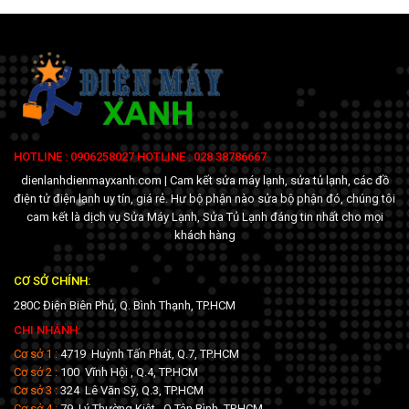
HOTLINE : 0906258027 HOTLINE : 028 38786667
dienlanhdienmayxanh.com | Cam kết sửa máy lạnh, sửa tủ lạnh, các đồ
điện tử điện lạnh uy tín, giá rẻ. Hư bộ phận nào sửa bộ phận đó, chúng tôi
cam kết là dịch vụ Sửa Máy Lạnh, Sửa Tủ Lạnh đáng tin nhất cho mọi
khách hàng
CƠ SỞ CHÍNH:
280C Điện Biên Phủ, Q. Bình Thạnh, TP.HCM
CHI NHÁNH:
Cơ sở 1 :
4719 Huỳnh Tấn Phát, Q.7, TP.HCM
Cơ sở 2 :
100 Vĩnh Hội , Q.4, TP.HCM
Cơ sở 3 :
324 Lê Văn Sỹ, Q.3, TP.HCM
Cơ sở 4 :
79 Lý Thường Kiệt , Q.Tân Bình, TP.HCM