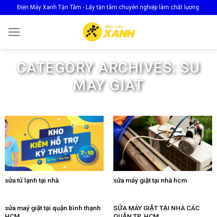
Skip
Điện Máy Xanh Tận Tâm - Lấy tận tâm chuyên nghiệp làm chất lượng.
to
content
CATEGORY ARCHIVES:
SU
MAY GIAT
sửa tủ lạnh tại nhà
sửa máy giặt tại nhà hcm
sửa maý giặt tại quận bình thạnh
SỬA MÁY GIẶT TẠI NHÀ CÁC
HCM
QUẬN TP. HCM