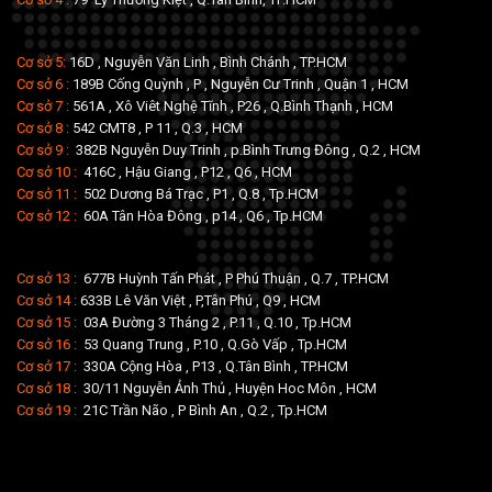
Cơ sở 5:
16D , Nguyễn Văn Linh , Bình Chánh , TP.HCM
Cơ sở 6 :
189B Cống Quỳnh , P , Nguyễn Cư Trinh , Quận 1 , HCM
Cơ sở 7 :
561A , Xô Viêt Nghệ Tĩnh , P26 , Q.Bình Thạnh , HCM
Cơ sở 8 :
542 CMT8 , P 11 , Q.3 , HCM
Cơ sở 9 :
382B Nguyễn Duy Trinh , p.Bình Trưng Đông , Q.2 , HCM
Cơ sở 10 :
416C , Hậu Giang , P12 , Q6 , HCM
Cơ sở 11 :
502 Dương Bá Trạc , P1 , Q.8 , Tp.HCM
Cơ sở 12 :
60A Tân Hòa Đông , p14 , Q6 , Tp.HCM
Cơ sở 13 :
677B Huỳnh Tấn Phát , P Phú Thuận , Q.7 , TP.HCM
Cơ sở 14 :
633B Lê Văn Việt , P,Tân Phú , Q9 , HCM
Cơ sở 15 :
03A Đường 3 Tháng 2 , P.11 , Q.10 , Tp.HCM
Cơ sở 16 :
53 Quang Trung , P.10 , Q.Gò Vấp , Tp.HCM
Cơ sở 17 :
330A Cộng Hòa , P13 , Q.Tân Bình , TP.HCM
Cơ sở 18 :
30/11 Nguyễn Ảnh Thủ , Huyện Hoc Môn , HCM
Cơ sở 19 :
21C Trần Não , P Bình An , Q.2 , Tp.HCM