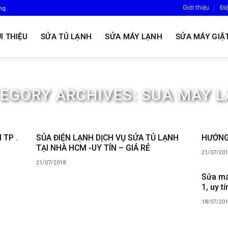
Giới thiệu
Đi
ng.
I THIỆU
SỬA TỦ LẠNH
SỬA MÁY LẠNH
SỬA MÁY GIẶ
EGORY ARCHIVES:
SUA MAY 
TP .
SỦA ĐIỆN LẠNH DỊCH VỤ SỬA TỦ LẠNH
HƯỚNG
TẠI NHÀ HCM -UY TÍN – GIÁ RẺ
21/07/20
21/07/2018
Sửa má
1, uy t
18/07/20