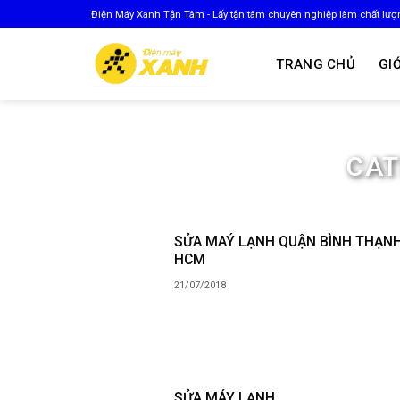
Skip
Điện Máy Xanh Tận Tâm - Lấy tận tâm chuyên nghiệp làm chất lượ
to
content
TRANG CHỦ
GIỚ
CAT
SỬA MAÝ LẠNH QUẬN BÌNH THẠNH 
HCM
21/07/2018
SỬA MÁY LẠNH