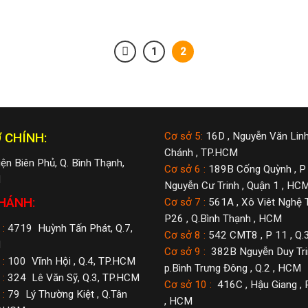
1
2
 CHÍNH:
Cơ sở 5:
16D , Nguyễn Văn Linh
Chánh , TP.HCM
ện Biên Phủ, Q. Bình Thạnh,
Cơ sở 6 :
189B Cống Quỳnh , P 
M
Nguyễn Cư Trinh , Quận 1 , HC
HÁNH:
Cơ sở 7 :
561A , Xô Viêt Nghệ T
P26 , Q.Bình Thạnh , HCM
:
4719 Huỳnh Tấn Phát, Q.7,
Cơ sở 8 :
542 CMT8 , P 11 , Q.
M
Cơ sở 9 :
382B Nguyễn Duy Trin
:
100 Vĩnh Hội , Q.4, TP.HCM
p.Bình Trưng Đông , Q.2 , HCM
:
324 Lê Văn Sỹ, Q.3, TP.HCM
Cơ sở 10 :
416C , Hậu Giang , 
:
79 Lý Thường Kiệt , Q.Tân
, HCM