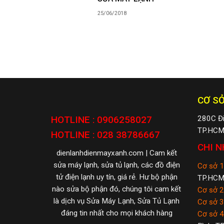
25/06/2018
CƠ SỞ
HOTLINE : 0906258027
280C Đi
TP.HC
HOTLINE : 028 38786667
CHI N
dienlanhdienmayxanh.com | Cam kết
sửa máy lạnh, sửa tủ lạnh, các đồ điện
Cơ sở 1 
tử điện lạnh uy tín, giá rẻ. Hư bộ phận
TP.HC
nào sửa bộ phận đó, chúng tôi cam kết
Cơ sở 2 
là dịch vụ Sửa Máy Lạnh, Sửa Tủ Lạnh
Cơ sở 3 
đáng tin nhất cho mọi khách hàng
Cơ sở 4 