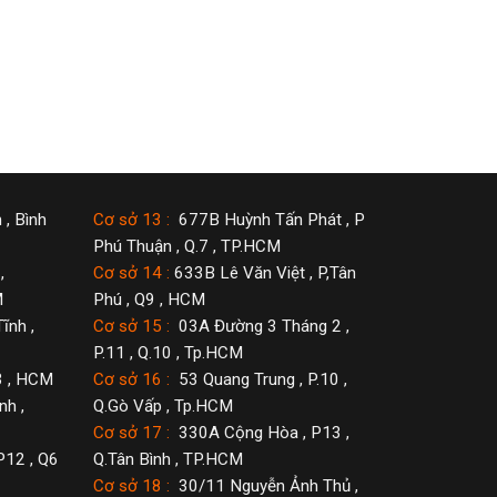
 , Bình
Cơ sở 13 :
677B Huỳnh Tấn Phát , P
Phú Thuận , Q.7 , TP.HCM
,
Cơ sở 14 :
633B Lê Văn Việt , P,Tân
M
Phú , Q9 , HCM
ĩnh ,
Cơ sở 15 :
03A Đường 3 Tháng 2 ,
P.11 , Q.10 , Tp.HCM
3 , HCM
Cơ sở 16 :
53 Quang Trung , P.10 ,
h ,
Q.Gò Vấp , Tp.HCM
Cơ sở 17 :
330A Cộng Hòa , P13 ,
P12 , Q6
Q.Tân Bình , TP.HCM
Cơ sở 18 :
30/11 Nguyễn Ảnh Thủ ,