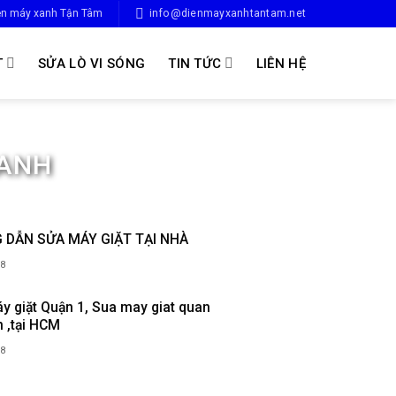
ện máy xanh Tận Tâm
info@dienmayxanhtantam.net
T
SỬA LÒ VI SÓNG
TIN TỨC
LIÊN HỆ
LANH
 DẪN SỬA MÁY GIẶT TẠI NHÀ
18
y giặt Quận 1, Sua may giat quan
ín ,tại HCM
18