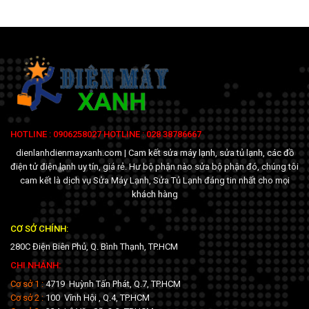
HOTLINE : 0906258027 HOTLINE : 028 38786667
dienlanhdienmayxanh.com | Cam kết sửa máy lạnh, sửa tủ lạnh, các đồ
điện tử điện lạnh uy tín, giá rẻ. Hư bộ phận nào sửa bộ phận đó, chúng tôi
cam kết là dịch vụ Sửa Máy Lạnh, Sửa Tủ Lạnh đáng tin nhất cho mọi
khách hàng
CƠ SỞ CHÍNH:
280C Điện Biên Phủ, Q. Bình Thạnh, TP.HCM
CHI NHÁNH:
Cơ sở 1 :
4719 Huỳnh Tấn Phát, Q.7, TP.HCM
Cơ sở 2 :
100 Vĩnh Hội , Q.4, TP.HCM