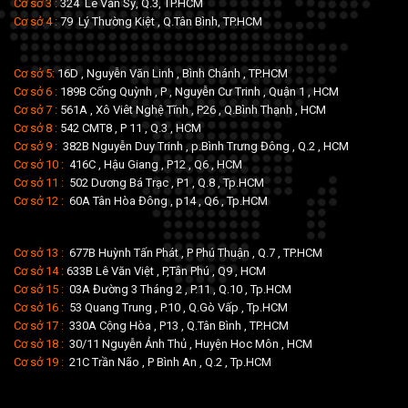
Cơ sở 3 :
324 Lê Văn Sỹ, Q.3, TP.HCM
Cơ sở 4 :
79 Lý Thường Kiệt , Q.Tân Bình, TP.HCM
Cơ sở 5:
16D , Nguyễn Văn Linh , Bình Chánh , TP.HCM
Cơ sở 6 :
189B Cống Quỳnh , P , Nguyễn Cư Trinh , Quận 1 , HCM
Cơ sở 7 :
561A , Xô Viêt Nghệ Tĩnh , P26 , Q.Bình Thạnh , HCM
Cơ sở 8 :
542 CMT8 , P 11 , Q.3 , HCM
Cơ sở 9 :
382B Nguyễn Duy Trinh , p.Bình Trưng Đông , Q.2 , HCM
Cơ sở 10 :
416C , Hậu Giang , P12 , Q6 , HCM
Cơ sở 11 :
502 Dương Bá Trạc , P1 , Q.8 , Tp.HCM
Cơ sở 12 :
60A Tân Hòa Đông , p14 , Q6 , Tp.HCM
Cơ sở 13 :
677B Huỳnh Tấn Phát , P Phú Thuận , Q.7 , TP.HCM
Cơ sở 14 :
633B Lê Văn Việt , P,Tân Phú , Q9 , HCM
Cơ sở 15 :
03A Đường 3 Tháng 2 , P.11 , Q.10 , Tp.HCM
Cơ sở 16 :
53 Quang Trung , P.10 , Q.Gò Vấp , Tp.HCM
Cơ sở 17 :
330A Cộng Hòa , P13 , Q.Tân Bình , TP.HCM
Cơ sở 18 :
30/11 Nguyễn Ảnh Thủ , Huyện Hoc Môn , HCM
Cơ sở 19 :
21C Trần Não , P Bình An , Q.2 , Tp.HCM