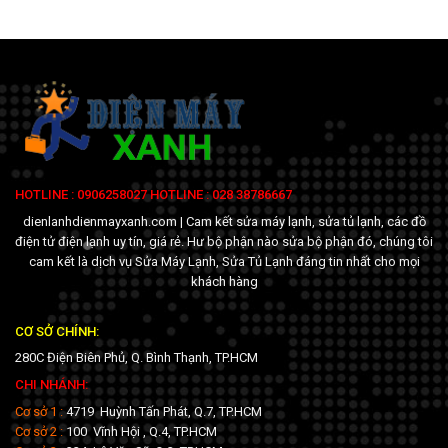
HOTLINE : 0906258027 HOTLINE : 028 38786667
dienlanhdienmayxanh.com | Cam kết sửa máy lạnh, sửa tủ lạnh, các đồ
điện tử điện lạnh uy tín, giá rẻ. Hư bộ phận nào sửa bộ phận đó, chúng tôi
cam kết là dịch vụ Sửa Máy Lạnh, Sửa Tủ Lạnh đáng tin nhất cho mọi
khách hàng
CƠ SỞ CHÍNH:
280C Điện Biên Phủ, Q. Bình Thạnh, TP.HCM
CHI NHÁNH:
Cơ sở 1 :
4719 Huỳnh Tấn Phát, Q.7, TP.HCM
Cơ sở 2 :
100 Vĩnh Hội , Q.4, TP.HCM