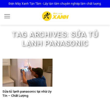
Skip
Điện Máy Xanh Tận Tâm - Lấy tận tâm chuyên nghiệp làm chất lượng.
to
content
TAG ARCHIVES:
SỬA TỦ
LẠNH PANASONIC
Sửa tủ lạnh panasonic tại nhà Uy
Tín – Chất Lượng