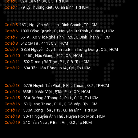
Cơ sở 3 :
324 Lê Văn Sỹ, Q.3, TP.HCM
Cơ sở 4 :
79 Lý Thường Kiệt , Q.Tân Bình, TP.HCM
Cơ sở 5:
16D , Nguyễn Văn Linh , Bình Chánh , TP.HCM
Cơ sở 6 :
189B Cống Quỳnh , P , Nguyễn Cư Trinh , Quận 1 , HCM
Cơ sở 7 :
561A , Xô Viêt Nghệ Tĩnh , P26 , Q.Bình Thạnh , HCM
Cơ sở 8 :
542 CMT8 , P 11 , Q.3 , HCM
Cơ sở 9 :
382B Nguyễn Duy Trinh , p.Bình Trưng Đông , Q.2 , HCM
Cơ sở 10 :
416C , Hậu Giang , P12 , Q6 , HCM
Cơ sở 11 :
502 Dương Bá Trạc , P1 , Q.8 , Tp.HCM
Cơ sở 12 :
60A Tân Hòa Đông , p14 , Q6 , Tp.HCM
Cơ sở 13 :
677B Huỳnh Tấn Phát , P Phú Thuận , Q.7 , TP.HCM
Cơ sở 14 :
633B Lê Văn Việt , P,Tân Phú , Q9 , HCM
Cơ sở 15 :
03A Đường 3 Tháng 2 , P.11 , Q.10 , Tp.HCM
Cơ sở 16 :
53 Quang Trung , P.10 , Q.Gò Vấp , Tp.HCM
Cơ sở 17 :
330A Cộng Hòa , P13 , Q.Tân Bình , TP.HCM
Cơ sở 18 :
30/11 Nguyễn Ảnh Thủ , Huyện Hoc Môn , HCM
Cơ sở 19 :
21C Trần Não , P Bình An , Q.2 , Tp.HCM