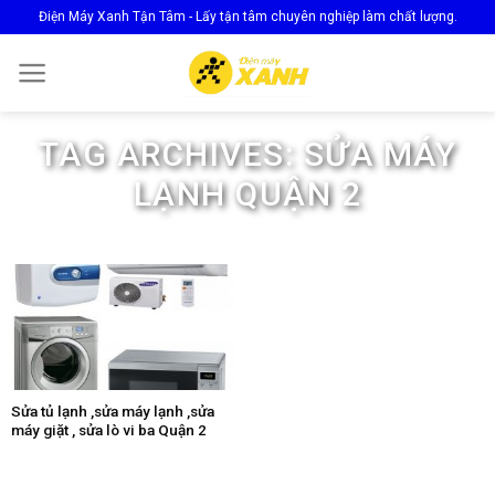
Skip
Điện Máy Xanh Tận Tâm - Lấy tận tâm chuyên nghiệp làm chất lượng.
to
content
TAG ARCHIVES:
SỬA MÁY
LẠNH QUẬN 2
Sửa tủ lạnh ,sửa máy lạnh ,sửa
máy giặt , sửa lò vi ba Quận 2