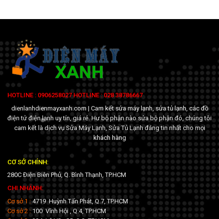
HOTLINE : 0906258027 HOTLINE : 028 38786667
dienlanhdienmayxanh.com | Cam kết sửa máy lạnh, sửa tủ lạnh, các đồ
điện tử điện lạnh uy tín, giá rẻ. Hư bộ phận nào sửa bộ phận đó, chúng tôi
cam kết là dịch vụ Sửa Máy Lạnh, Sửa Tủ Lạnh đáng tin nhất cho mọi
khách hàng
CƠ SỞ CHÍNH:
280C Điện Biên Phủ, Q. Bình Thạnh, TP.HCM
CHI NHÁNH:
Cơ sở 1 :
4719 Huỳnh Tấn Phát, Q.7, TP.HCM
Cơ sở 2 :
100 Vĩnh Hội , Q.4, TP.HCM