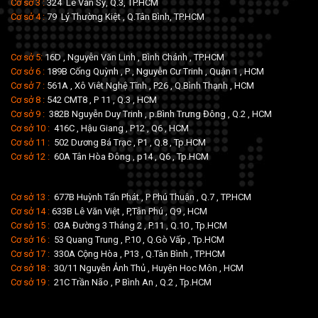
Cơ sở 3 :
324 Lê Văn Sỹ, Q.3, TP.HCM
Cơ sở 4 :
79 Lý Thường Kiệt , Q.Tân Bình, TP.HCM
Cơ sở 5:
16D , Nguyễn Văn Linh , Bình Chánh , TP.HCM
Cơ sở 6 :
189B Cống Quỳnh , P , Nguyễn Cư Trinh , Quận 1 , HCM
Cơ sở 7 :
561A , Xô Viêt Nghệ Tĩnh , P26 , Q.Bình Thạnh , HCM
Cơ sở 8 :
542 CMT8 , P 11 , Q.3 , HCM
Cơ sở 9 :
382B Nguyễn Duy Trinh , p.Bình Trưng Đông , Q.2 , HCM
Cơ sở 10 :
416C , Hậu Giang , P12 , Q6 , HCM
Cơ sở 11 :
502 Dương Bá Trạc , P1 , Q.8 , Tp.HCM
Cơ sở 12 :
60A Tân Hòa Đông , p14 , Q6 , Tp.HCM
Cơ sở 13 :
677B Huỳnh Tấn Phát , P Phú Thuận , Q.7 , TP.HCM
Cơ sở 14 :
633B Lê Văn Việt , P,Tân Phú , Q9 , HCM
Cơ sở 15 :
03A Đường 3 Tháng 2 , P.11 , Q.10 , Tp.HCM
Cơ sở 16 :
53 Quang Trung , P.10 , Q.Gò Vấp , Tp.HCM
Cơ sở 17 :
330A Cộng Hòa , P13 , Q.Tân Bình , TP.HCM
Cơ sở 18 :
30/11 Nguyễn Ảnh Thủ , Huyện Hoc Môn , HCM
Cơ sở 19 :
21C Trần Não , P Bình An , Q.2 , Tp.HCM