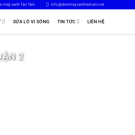
ện máy xanh Tận Tâm
info@dienmayxanhtantam.net
T
SỬA LÒ VI SÓNG
TIN TỨC
LIÊN HỆ
UẬN 2