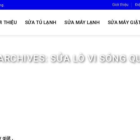
Giới thiệu
Đi
ng.
I THIỆU
SỬA TỦ LẠNH
SỬA MÁY LẠNH
SỬA MÁY GIẶ
ARCHIVES:
SỬA LÒ VI SÓNG Q
giặt ,