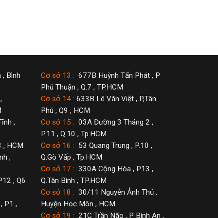
 , Bình
Cơ sở 13 :
677B Huỳnh Tấn Phát , P
Phú Thuận , Q.7 , TP.HCM
,
Cơ sở 14 :
633B Lê Văn Việt , P,Tân
M
Phú , Q9 , HCM
ĩnh ,
Cơ sở 15 :
03A Đường 3 Tháng 2 ,
P.11 , Q.10 , Tp.HCM
3 , HCM
Cơ sở 16 :
53 Quang Trung , P.10 ,
h ,
Q.Gò Vấp , Tp.HCM
Cơ sở 17 :
330A Cộng Hòa , P13 ,
P12 , Q6
Q.Tân Bình , TP.HCM
Cơ sở 18 :
30/11 Nguyễn Ảnh Thủ ,
 P1 ,
Huyện Hoc Môn , HCM
Cơ sở 19 :
21C Trần Não , P Bình An ,