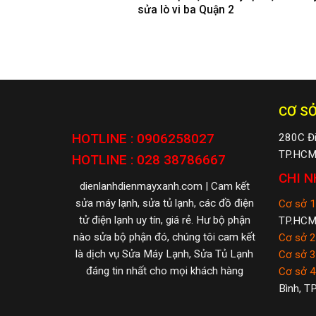
sửa lò vi ba Quận 2
CƠ SỞ
HOTLINE : 0906258027
280C Đi
TP.HC
HOTLINE : 028 38786667
CHI N
dienlanhdienmayxanh.com | Cam kết
sửa máy lạnh, sửa tủ lạnh, các đồ điện
Cơ sở 1 
tử điện lạnh uy tín, giá rẻ. Hư bộ phận
TP.HC
nào sửa bộ phận đó, chúng tôi cam kết
Cơ sở 2 
là dịch vụ Sửa Máy Lạnh, Sửa Tủ Lạnh
Cơ sở 3 
đáng tin nhất cho mọi khách hàng
Cơ sở 4 
Bình, T