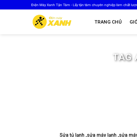
Skip
Điện Máy Xanh Tận Tâm - Lấy tận tâm chuyên nghiệp làm chất lượ
to
content
TRANG CHỦ
GIỚ
TAG 
Sửa tủ lạnh ,sửa máy lạnh ,sửa máy 