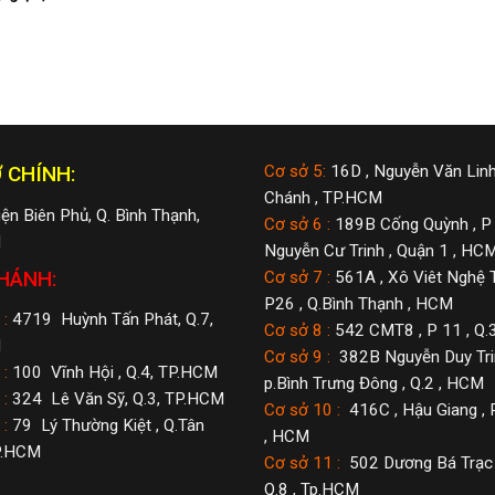
 CHÍNH:
Cơ sở 5:
16D , Nguyễn Văn Linh
Chánh , TP.HCM
ện Biên Phủ, Q. Bình Thạnh,
Cơ sở 6 :
189B Cống Quỳnh , P 
M
Nguyễn Cư Trinh , Quận 1 , HC
HÁNH:
Cơ sở 7 :
561A , Xô Viêt Nghệ T
P26 , Q.Bình Thạnh , HCM
:
4719 Huỳnh Tấn Phát, Q.7,
Cơ sở 8 :
542 CMT8 , P 11 , Q.
M
Cơ sở 9 :
382B Nguyễn Duy Trin
:
100 Vĩnh Hội , Q.4, TP.HCM
p.Bình Trưng Đông , Q.2 , HCM
:
324 Lê Văn Sỹ, Q.3, TP.HCM
Cơ sở 10 :
416C , Hậu Giang , 
:
79 Lý Thường Kiệt , Q.Tân
, HCM
P.HCM
Cơ sở 11 :
502 Dương Bá Trạc ,
Q.8 , Tp.HCM