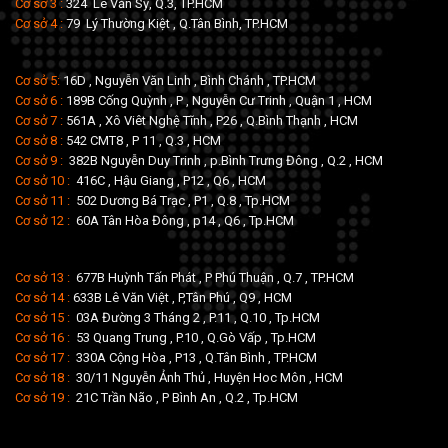
Cơ sở 3 :
324 Lê Văn Sỹ, Q.3, TP.HCM
Cơ sở 4 :
79 Lý Thường Kiệt , Q.Tân Bình, TP.HCM
Cơ sở 5:
16D , Nguyễn Văn Linh , Bình Chánh , TP.HCM
Cơ sở 6 :
189B Cống Quỳnh , P , Nguyễn Cư Trinh , Quận 1 , HCM
Cơ sở 7 :
561A , Xô Viêt Nghệ Tĩnh , P26 , Q.Bình Thạnh , HCM
Cơ sở 8 :
542 CMT8 , P 11 , Q.3 , HCM
Cơ sở 9 :
382B Nguyễn Duy Trinh , p.Bình Trưng Đông , Q.2 , HCM
Cơ sở 10 :
416C , Hậu Giang , P12 , Q6 , HCM
Cơ sở 11 :
502 Dương Bá Trạc , P1 , Q.8 , Tp.HCM
Cơ sở 12 :
60A Tân Hòa Đông , p14 , Q6 , Tp.HCM
Cơ sở 13 :
677B Huỳnh Tấn Phát , P Phú Thuận , Q.7 , TP.HCM
Cơ sở 14 :
633B Lê Văn Việt , P,Tân Phú , Q9 , HCM
Cơ sở 15 :
03A Đường 3 Tháng 2 , P.11 , Q.10 , Tp.HCM
Cơ sở 16 :
53 Quang Trung , P.10 , Q.Gò Vấp , Tp.HCM
Cơ sở 17 :
330A Cộng Hòa , P13 , Q.Tân Bình , TP.HCM
Cơ sở 18 :
30/11 Nguyễn Ảnh Thủ , Huyện Hoc Môn , HCM
Cơ sở 19 :
21C Trần Não , P Bình An , Q.2 , Tp.HCM