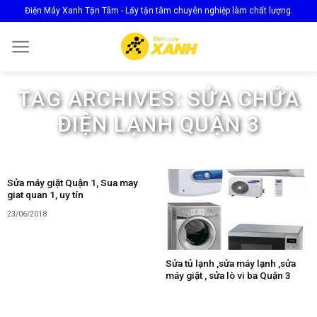
Skip
Điện Máy Xanh Tận Tâm - Lấy tận tâm chuyên nghiệp làm chất lượng.
to
content
TAG ARCHIVES:
SỬA CHỮA
ĐIỆN LẠNH QUẬN 3
Sửa máy giặt Quận 1, Sua may
giat quan 1, uy tín
23/06/2018
Sửa tủ lạnh ,sửa máy lạnh ,sửa
máy giặt , sửa lò vi ba Quận 3