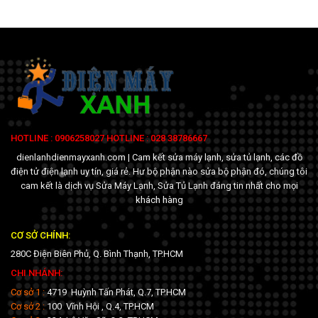
HOTLINE : 0906258027 HOTLINE : 028 38786667
dienlanhdienmayxanh.com | Cam kết sửa máy lạnh, sửa tủ lạnh, các đồ
điện tử điện lạnh uy tín, giá rẻ. Hư bộ phận nào sửa bộ phận đó, chúng tôi
cam kết là dịch vụ Sửa Máy Lạnh, Sửa Tủ Lạnh đáng tin nhất cho mọi
khách hàng
CƠ SỞ CHÍNH:
280C Điện Biên Phủ, Q. Bình Thạnh, TP.HCM
CHI NHÁNH:
Cơ sở 1 :
4719 Huỳnh Tấn Phát, Q.7, TP.HCM
Cơ sở 2 :
100 Vĩnh Hội , Q.4, TP.HCM